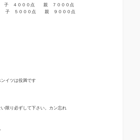
０点 親 ７０００点
０点 親 ９０００点
ホンイツは役満です
。
ない限り必ずして下さい。カン忘れ
ん