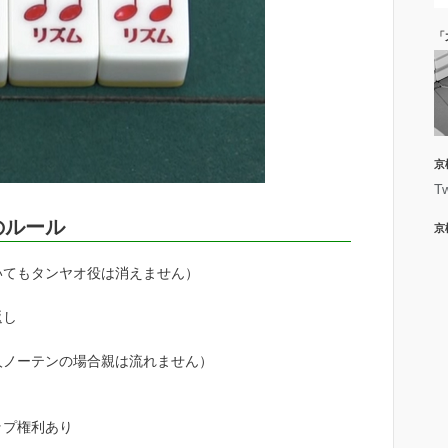
「
京
T
のルール
京
いてもタンヤオ役は消えません）
返し
人ノーテンの場合親は流れません）
ップ権利あり