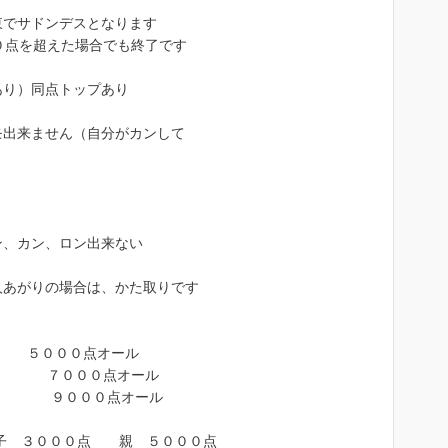
東でサドンデスとなります
点を超えた場合でも終了です
あり）同点トップあり
モ出来ません（自分がカンして
ン、カン、ロン出来ない
人あがりの場合は、かた取りです
０００点オール
０点オール
０点オール
３０００点 親 ５０００点