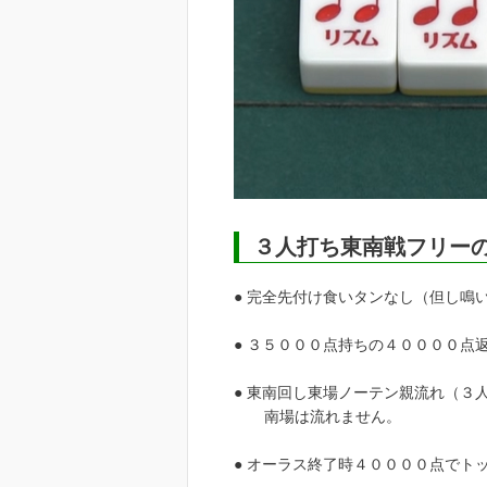
３人打ち東南戦フリー
● 完全先付け食いタンなし（但し鳴
● ３５０００点持ちの４００００点
● 東南回し東場ノーテン親流れ（３
南場は流れません。
● オーラス終了時４００００点でト