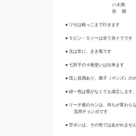
ハネ満 子 ４００
倍 満 子 ５００
● ツモは根っこまで行きます
● ５ピン・５ソーは全て赤ドラです
● 北は常に、きき風です
● 七対子の４枚使いは出来ます
● 流し役満あり、萬子（マンズ）の
● 緑一色は發がなくても成立します
● リーチ後のカンは、待ちが変わら
流局チョンボです
● 空ポンは、その色ではあがれませ