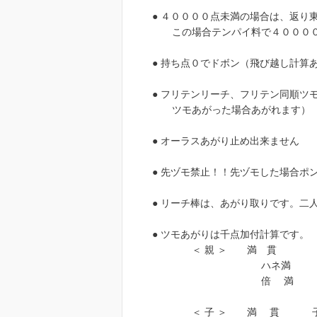
● ４００００点未満の場合は、返り
この場合テンパイ料で４００００
● 持ち点０でドボン（飛び越し計算
● フリテンリーチ、フリテン同順ツ
ツモあがった場合あがれます）
● オーラスあがり止め出来ません
● 先ヅモ禁止！！先ヅモした場合ポ
● リーチ棒は、あがり取りです。二
● ツモあがりは千点加付計算です。
＜ 親 ＞ 満 貫 ５
ハネ満 ７００
倍 満 ９００
＜ 子 ＞ 満 貫 子 