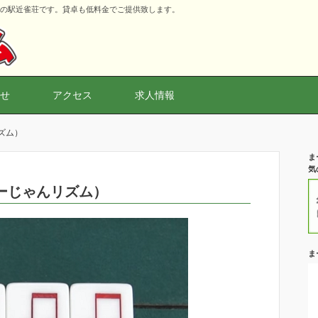
秒の駅近雀荘です。貸卓も低料金でご提供致します。
せ
アクセス
求人情報
ズム）
ま
気
ーじゃんリズム）
ま